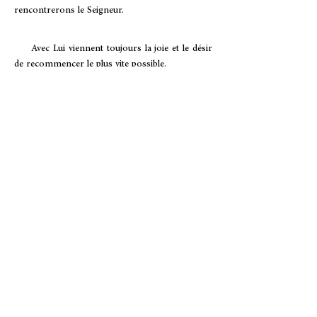
rencontrerons le Seigneur.
Avec Lui viennent toujours la joie et le désir
de recommencer le plus vite possible.
Quelles que soient
les erreurs que
nous commettons,
quel que soient
notre manque d'amour
et notre tiédeur,
le Seigneur
est toujours
prêt
à nous pardonner
et à nous rendre
son amitié. Rien n’est jamais irréparable si
nous sommes unis à Dieu. C'est un
fondement solide de notre espérance :
Jésus-Christ souhaite ardemment notre
amitié.
Ce qui est propre à la vie intérieure est la
magnanimité ou la grandeur de l'âme, qui
est la disposition de l'esprit envers les
grandes choses. Une vie intérieure riche et