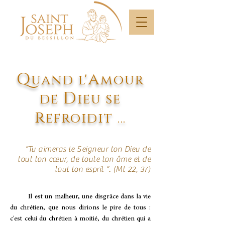
Q
a
uand l'
mour
D
de
ieu se
r
efroidit …
“Tu aimeras le Seigneur ton Dieu de
tout ton cœur, de toute ton âme et de
tout ton esprit “. (Mt 22, 37)
Il est un malheur, une disgrâce dans la vie
du chrétien, que nous dirions le pire de tous :
c'est celui du chrétien à moitié, du chrétien qui a