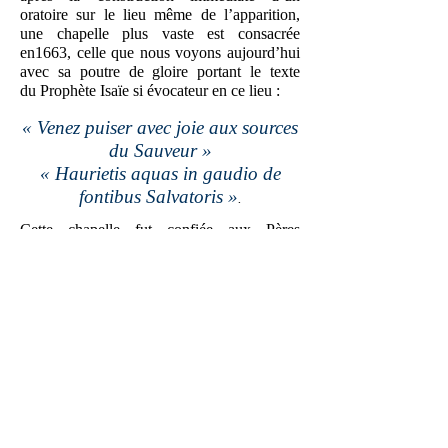
oratoire sur le lieu même de l’apparition,
une chapelle plus vaste est consacrée
en1663, celle que nous voyons aujourd’hui
avec sa poutre de gloire portant le texte
du Prophète Isaïe si évocateur en ce lieu :
« Venez puiser avec joie aux sources
du Sauveur »
« Haurietis aquas in gaudio de
fontibus Salvatoris »
.
Cette chapelle fut confiée aux Pères
Oratoriens de Notre-Dame de Grâces. Dans
la ‘solitude du Bessillon’, ils édifièrent un
petit couvent, lieu de retraite, de silence et
de prière.