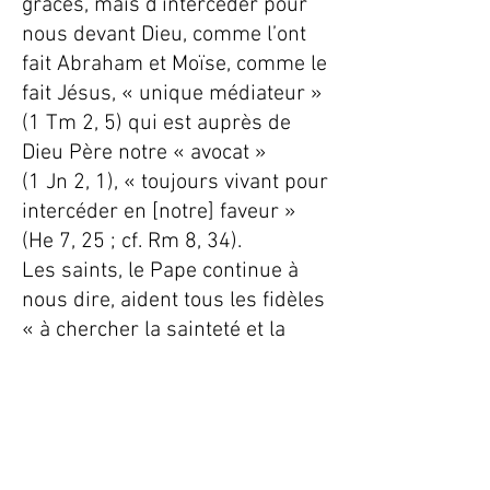
grâces, mais d’intercéder pour
nous devant Dieu, comme l’ont
fait Abraham et Moïse, comme le
fait Jésus, « unique médiateur »
(1 Tm 2, 5) qui est auprès de
Dieu Père notre « avocat »
(1 Jn 2, 1), « toujours vivant pour
intercéder en [notre] faveur »
(He 7, 25 ; cf. Rm 8, 34).
Les saints, le Pape continue à
nous dire, aident tous les fidèles
« à chercher la sainteté et la
perfection propres à leur état ».
Leur vie est une preuve concrète
qu’il est possible de vivre
l’Évangile.
Jésus a dit : « Mettez-vous à